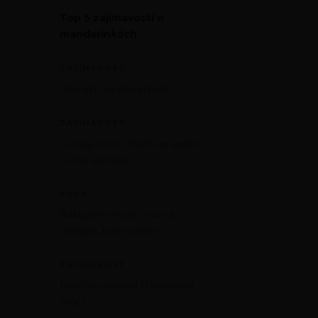
Top 5 zajímavostí o
mandarinkách
ZAJÍMAVOST
Proč jíst rajčata celý rok?
ZAJÍMAVOST
Carving ovoce: Staňte se umělci
ve vaší kuchyni!
RADA
Nakupujte chytře: ovoce a
zelenina, které vydrží!
ZAJÍMAVOST
Dýně jako symbol Halloweenu.
Proč?