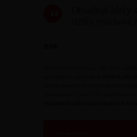
Obsahují látky 
riziko mozkové 
Bílá
Bílé ovoce a zelenina jako jsou napřík
na vlákninu a pomáhají
chránit náš 
studie provedené skupinou holandský
Association v roce 2011 se bílé ovoc
významně snížit riziko mozkové mrtv
TIP NA ZÁVĚR