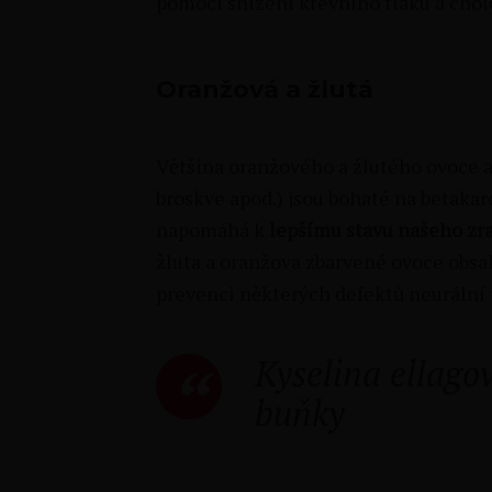
pomocí snížení krevního tlaku a chol
Oranžová a žlutá
Většina oranžového a žlutého ovoce a
broskve apod.) jsou bohaté na betakar
napomáhá k
lepšímu stavu našeho zrak
žluta a oranžova zbarvené ovoce obsah
prevenci některých defektů neurální 
Kyselina ellago
buňky