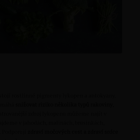
stojí rostlinné pigmenty lykopen a antokyany.
pomáhá
snižovat riziko několika typů rakoviny
,
ntrovanější zdroj lykopenu můžeme najít v
ajdeme v jahodách, malinách, brusinkách,
. Podporují
zdraví močových cest a zdraví srdce