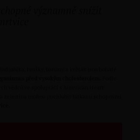
schopné významně snížit
mrtvice
lad jablka, hrušky, banány a květák jsou bohaté
organismus před vysokým cholesterolem.
Podle
ch vědců ve spolupráci s American Heart
e a zelenina mohou pochlubit látkami schopnými
ice.