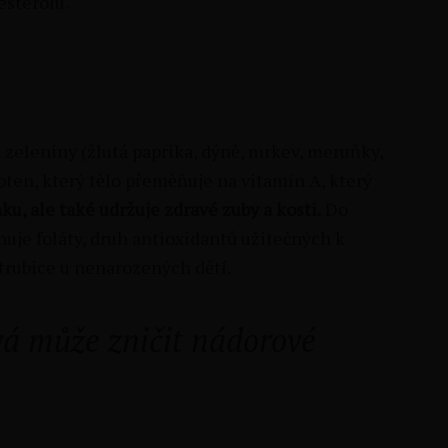
esterolu.
 zeleniny (žlutá paprika, dýně, mrkev, meruňky,
oten, který tělo přeměňuje na vitamín A, který
u, ale také udržuje zdravé zuby a kosti.
Do
uje foláty, druh antioxidantů užitečných k
trubice u nenarozených dětí.
vá může zničit nádorové