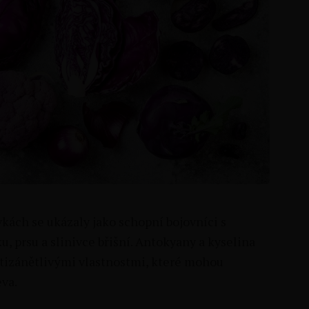
kách se ukázaly jako schopní bojovníci s
, prsu a slinivce břišní. Antokyany a kyselina
otizánětlivými vlastnostmi, které mohou
eva.