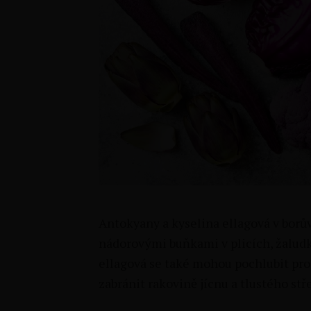
Antokyany a kyselina ellagová v borův
nádorovými buňkami v plicích, žaludku
ellagová se také mohou pochlubit pr
zabránit rakovině jícnu a tlustého stř