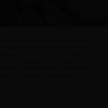
Příroda jako mocná čarodějka
 krásou svých barev. To samozřejmě platí i pro
ně oranžový pomeranč, který máte položený v
 zakousnete, čeká vás ještě urputné loupání jeho
To v žádném případě. Právě jste naletěli na lup
přitahují v přírodě jiné barvy. Proč tomu tak je,
ednotlivé přírodní barvy ovlivňují naše zdraví.