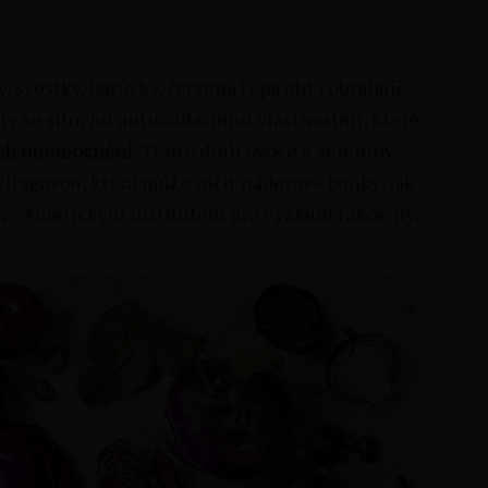
y, švestky, borůvky, červená řepa atd.) obsahují
ty se silnými antioxidačními vlastnostmi, které
ích onemocnění.
Tento druh ovoce a zeleniny
 ellagovou, která může ničit nádorové buňky, jak
né Americkým institutem pro výzkum rakoviny.