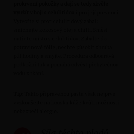
prokrvení pokožky a dají se tedy skvěle
využít v boji s celulitidou
i pro její prevenci.
Vytvořte si proticelulitidový zábal:
smíchejte kokosový olej a chilli. Směsí
natřete místo s celulitidou. Zabalte do
potravinové fólie, nechte působit zhruba
půl hodiny a smyjte. Procedura odbourává
podkožní tuk a pomáhá odvést přebytečnou
vodu z tkání.
Tip:
Takto připravenou pastu však nejprve
vyzkoušejte na kousku kůže kvůli možnosti
nebezpečí alergie.
Síla těchto plodů