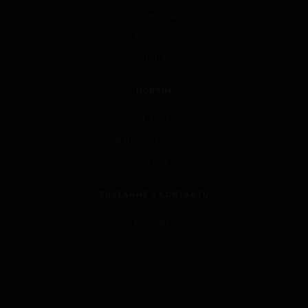
Vegeland
Recepty
Hortim tým
HORTIM
Web Hortim
Kariéra v Hortimu
O nás
ZŮSTAŇME V KONTAKTU
Kontakty