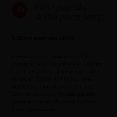
Chilli papričky
dráždí pouze savce.
1.
Sloni nesnáší chilli
Je pravda, že tuto informaci s velkou
pravděpodobností nepotřebujete k běžnému
životu. Ale kdybyste náhodou chtěli dát
slonům přičichnout k chilli papričkám.
Nedělejte to. Sloni nenávidí vůni chilli.
Zajímavostí ovšem je, že
chilli papričky
dráždí pouze savce.
Na ostatní živočišné
druhy jsou neúčinné.