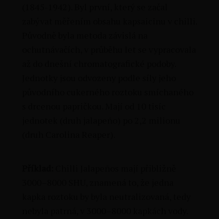
(1845-1942). Byl první, který se začal
zabývat měřením obsahu kapsaicinu v chilli.
Původně byla metoda závislá na
ochutnávačích, v průběhu let se vypracovala
až do dnešní chromatografické podoby.
Jednotky jsou odvozeny podle síly jeho
původního cukerného roztoku smíchaného
s drcenou papričkou. Mají od 10 tisíc
jednotek (druh jalapeño) po 2,2 milionu
(druh Carolina Reaper).
Příklad:
Chilli Jalapeños mají přibližně
3000–8000 SHU, znamená to, že jedna
kapka roztoku by byla neutralizovaná, tedy
nebyla patrná, v 3000–8000 kapkách vody.