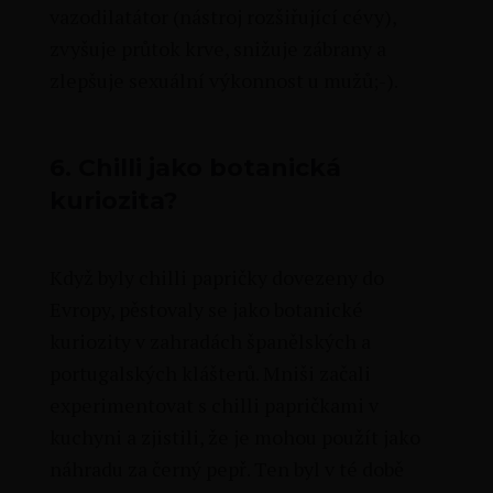
vazodilatátor (nástroj rozšiřující cévy),
zvyšuje průtok krve, snižuje zábrany a
zlepšuje sexuální výkonnost u mužů;-).
6.
Chilli jako botanická
kuriozita?
Když byly chilli papričky dovezeny do
Evropy, pěstovaly se jako botanické
kuriozity v zahradách španělských a
portugalských klášterů. Mniši začali
experimentovat s chilli papričkami v
kuchyni a zjistili, že je mohou použít jako
náhradu za černý pepř. Ten byl v té době