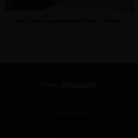
Odkrytí těch nejzajímavějších faktů o chřestu!
Podíváme se na chřest pěkně zblízka
© 2026. Developed by
Hortim
HORTIM MAGAZÍN
Tipy a zajímavosti
Fruit jungle