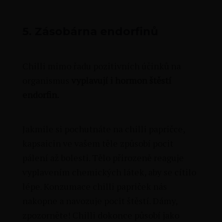
5.
Zásobárna endorfinů
Chilli mimo řadu pozitivních účinků na
organismus
vyplavují i hormon štěstí
endorfin.
Jakmile si pochutnáte na chilli papričce,
kapsaicin ve vašem těle způsobí pocit
pálení až bolesti. Tělo přirozeně reaguje
vyplavením chemických látek, aby se cítilo
lépe. Konzumace chilli papriček nás
nakopne a navozuje pocit štěstí. Dámy,
zpozorněte! Chilli dokonce působí jako