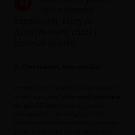
tkví v obsahu
kapsaicinu, který je
zdrojem ostré chuti i
léčivých účinků.
3.
Čím menší, tím silnější
Při výběru chilli papriček je nejjednodušší
se řídit pravidlem, že
čím menší paprička je,
tím pálivější bude
. Rozdíl je, pokud si
pochutnáváte na čerstvé papričce, která
bude vždy pikantnější než sušená nebo ta v
prášku. Své pravidlo má i při vaření: čím