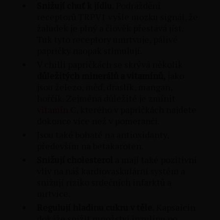
Snižují chuť k jídlu.
Podráždění
receptorů TRPV1 vyšle mozku signál, že
žaludek je plný a člověk přestává jíst.
Tuk tyto receptory umrtvuje, pálivé
papričky naopak stimulují.
V chilli papričkách se skrývá několik
důležitých minerálů a vitamínů,
jako
jsou železo, měď, draslík, mangan,
hořčík. Zejména důležité je zmínit
vitamín C
, kterého v papričkách najdete
dokonce více než v pomeranči.
Jsou také bohaté na antioxidanty,
především na betakaroten.
Snižují cholesterol
a mají také pozitivní
vliv na náš kardiovaskulární systém a
snižují riziko srdečních infarktů a
mrtvice.
Regulují hladinu cukru v těle.
Kapsaicin
dokáže snížit množství inzulinu po