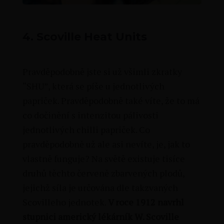
4.
Scoville Heat Units
Pravděpodobně jste si už všimli zkratky
“SHU”, která se píše u jednotlivých
papriček. Pravděpodobně také víte, že to má
co dočinění s intenzitou pálivosti
jednotlivých chilli papriček. Co
pravděpodobně už ale asi nevíte, je, jak to
vlastně funguje? Na světě existuje tisíce
druhů těchto červeně zbarvených plodů,
jejichž síla je určována dle takzvaných
Scovilleho jednotek.
V roce 1912 navrhl
stupnici americký lékárník W. Scoville