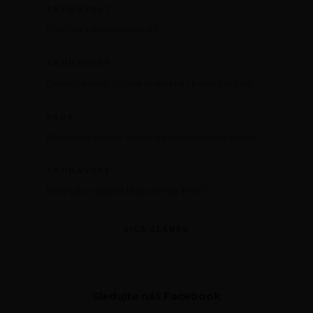
ZAJÍMAVOST
Proč jíst rajčata celý rok?
ZAJÍMAVOST
Carving ovoce: Staňte se umělci ve vaší kuchyni!
RADA
Nakupujte chytře: ovoce a zelenina, které vydrží!
ZAJÍMAVOST
Dýně jako symbol Halloweenu. Proč?
VÍCE ČLÁNKŮ
Sledujte náš Facebook