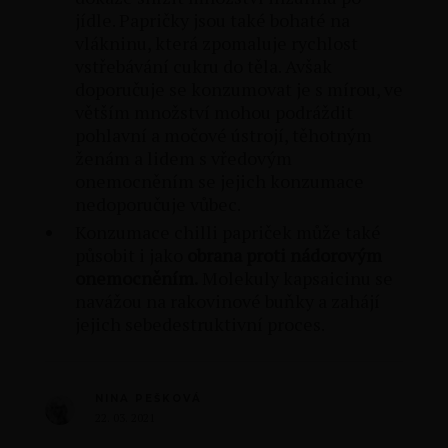
jídle. Papričky jsou také bohaté na
vlákninu, která zpomaluje rychlost
vstřebávání cukru do těla. Avšak
doporučuje se konzumovat je s mírou, ve
větším množství mohou podráždit
pohlavní a močové ústrojí, těhotným
ženám a lidem s vředovým
onemocněním se jejich konzumace
nedoporučuje vůbec.
Konzumace chilli papriček může také
působit i jako
obrana proti nádorovým
onemocněním.
Molekuly kapsaicinu se
navážou na rakovinové buňky a zahájí
jejich sebedestruktivní proces.
NINA PEŠKOVÁ
22. 03. 2021