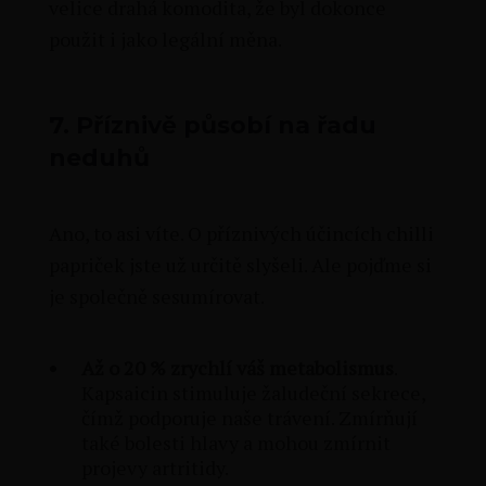
velice drahá komodita, že byl dokonce
použit i jako legální měna.
7.
Příznivě působí na řadu
neduhů
Ano, to asi víte. O příznivých účincích chilli
papriček jste už určitě slyšeli. Ale pojďme si
je společně sesumírovat.
Až o 20 % zrychlí váš metabolismus
.
Kapsaicin stimuluje žaludeční sekrece,
čímž podporuje naše trávení. Zmírňují
také bolesti hlavy a mohou zmírnit
projevy artritidy.