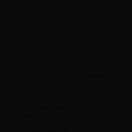
Korpus:
200 g sušenek
80 g másla
Náplň:
200 g smetanového sýra (Philadelphia,
Lučina, Buko)
500 g plnotučného tvarohu
100 ml smetany ke šlehání
200 g moučkového cukru
nastrouhaná kůra z 1 a ½ citronu
3 lžičky citronové šťávy
4 vejce a 1 žloutek