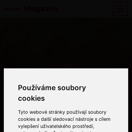
RECEPT
Zamilované
Používáme soubory
Používáme soubory
dobroty nejen na
cookies
cookies
Valentýna
Tyto webové stránky používají soubory
Tyto webové stránky používají soubory
cookies a další sledovací nástroje s cílem
cookies a další sledovací nástroje s cílem
vylepšení uživatelského prostředí,
vylepšení uživatelského prostředí,