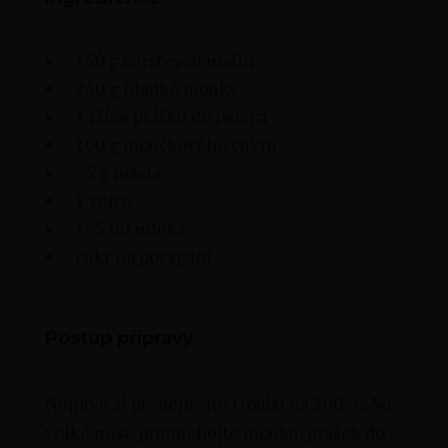
150 g čerstvých malin
250 g hladké mouky
1 lžíce prášku do pečiva
100 g moučkového cukru
75 g másla
1 vejce
175 ml mléka
cukr na posypání
Postup přípravy
Nejprve si předehřejte troubu na 200 °C. Ve
velké míse promíchejte mouku, prášek do