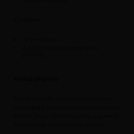
K ozdobení:
80 g smetany
4 plátky citronu (rozkrojené na
polovinu)
Postup přípravy
Sušenky rozdrťte v mixéru a smíchejte s
rozpuštěným máslem. Směs natlačte na dno
dortové formy vyložené pečicím papírem a
dejte alespoň na 20 minut do lednice.