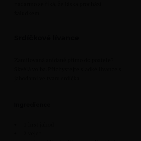
nadarmo se říká, že láska prochází
žaludkem.
Srdíčkové lívance
Zamilovaná snídaně přímo do postele?
Skvělá volba. Přichystejte sladké lívance s
jahodami ve tvaru srdíčka.
Ingredience
1 hrst jahod
2 vejce