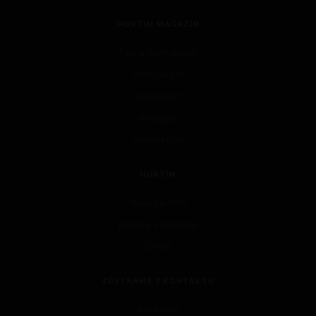
HORTIM MAGAZÍN
Tipy a zajímavosti
Fruit jungle
Vegeland
Recepty
Hortim tým
HORTIM
Web Hortim
Kariéra v Hortimu
O nás
ZŮSTAŇME V KONTAKTU
Kontakty