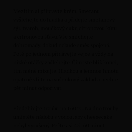
Mezitím si připravte krém. Smetanu
vyšlehejte do hladka a přidejte smetanový
sýr, tvaroh, moučkový cukr, citronovou kůru
a citronovou šťávu. Vše smíchejte
dohromady, dokud nebude směs spojená.
Poté po jednom přidávejte vejce a vždy na
nízké otáčky zašlehejte. Čím jste blíž konci,
tím méně mixujte. Hladkou a jemnou hmotu
opatrně vlijte na sušenkový základ a nechte
pět minut odpočívat.
Předehřejte troubu na 160 °C. Na dno trouby
umístěte nádobu s vodou, aby cheesecake
nebyl vysušený. Pečte asi 45–60 minut.