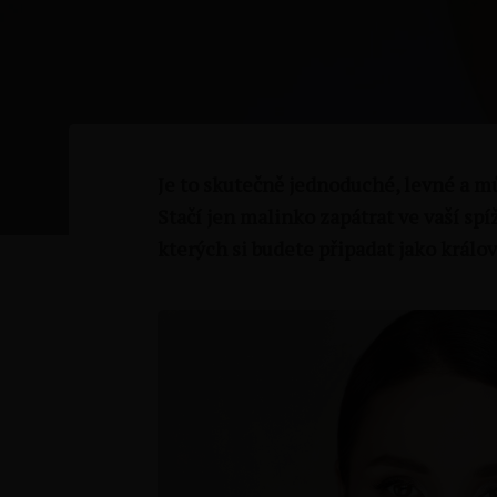
Je to skutečně jednoduché, levné a mů
Stačí jen malinko zapátrat ve vaší spí
kterých si budete připadat jako královn