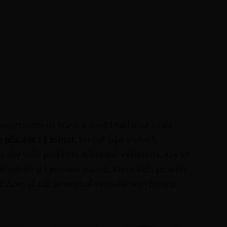
pomerančovou šťávu a med. Důkladně směs
 působit 15 minut.
Stejně jako u všech
 aby vaše pleť byla důkladně vyčištěná. Aby se
dopřejte jí i jemnou masáž, která kůži prokrví.
 Ano, až tak je snadné vytvořit si výživnou