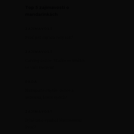
Top 5 zajímavostí o
mandarinkách
ZAJÍMAVOST
Proč jíst rajčata celý rok?
ZAJÍMAVOST
Carving ovoce: Staňte se umělci
ve vaší kuchyni!
RADA
Nakupujte chytře: ovoce a
zelenina, které vydrží!
ZAJÍMAVOST
Dýně jako symbol Halloweenu.
Proč?