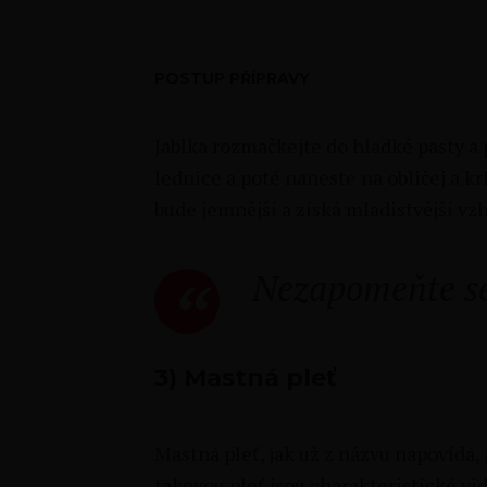
POSTUP PŘÍPRAVY
Jablka rozmačkejte do hladké pasty a 
lednice a poté naneste na obličej a kr
bude jemnější a získá mladistvější vzh
Nezapomeňte se 
3) Mastná pleť
Mastná pleť, jak už z názvu napovídá, 
takovou pleť jsou charakteristické vid