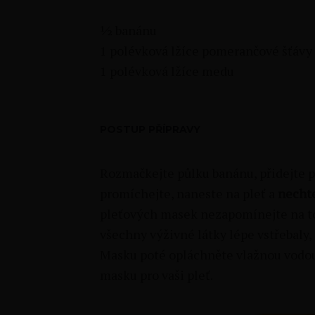
½ banánu
1 polévková lžíce pomerančové šťávy
1 polévková lžíce medu
POSTUP PŘÍPRAVY
Rozmačkejte půlku banánu, přidejte 
promíchejte, naneste na pleť a
nechte
pleťových masek nezapomínejte na to,
všechny výživné látky lépe vstřebaly, 
Masku poté opláchněte vlažnou vodou.
masku pro vaši pleť.