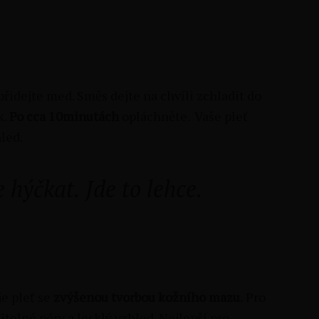
přidejte med. Směs dejte na chvíli zchladit do
k.
Po cca 10minutách
opláchněte. Vaše pleť
led.
hýčkat. Jde to lehce.
je pleť se
zvýšenou tvorbou kožního mazu.
Pro
itelné póry a lesklý vzhled. Nejlepší pro