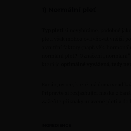
1)
Normální pleť
Typ pleti
si nevybíráme, podobně jako
pleti však mohou ovlivňovat vnější po
a vnitřní faktory (např. věk, hormoná
normální pleť? Označení „normální“ j
která je
optimálně vyvážená, tedy není
Banán, ovoce, které má doma snad kaž
Připravte si rozjasňující masku z ban
Zažeňte příznaky unavené pleti a dodej
INGREDIENCE