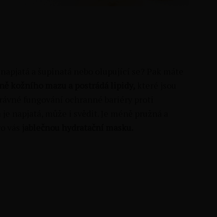
e napjatá a šupinatá nebo olupující se? Pak máte
ě kožního mazu a postrádá lipidy,
které jsou
právné fungování ochranné bariéry proti
e napjatá, může i svědit. Je méně pružná a
ro vás
jablečnou hydratační masku.