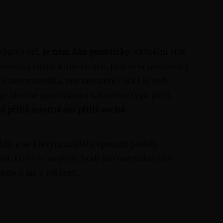
 barva očí,
je nám dán geneticky
. Aktuální stav
dmínky (např. klimatizace, pracovní prostředí)
lní nerovnováha, onemocnění). Jaká je tedy
e obecně používáno u takového typu pleti,
 příliš mastná ani příliš suchá.
dý, a se kterým uděláte spoustu parády.
ánu, která se nejlépe hodí pro normální pleť.
te jí jas a svěžest.