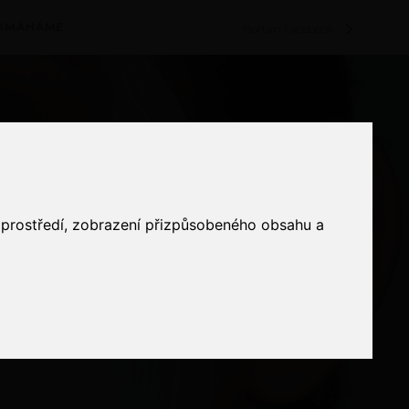
POMÁHÁME
Hortim Facebook
o prostředí, zobrazení přizpůsobeného obsahu a
o prostředí, zobrazení přizpůsobeného obsahu a