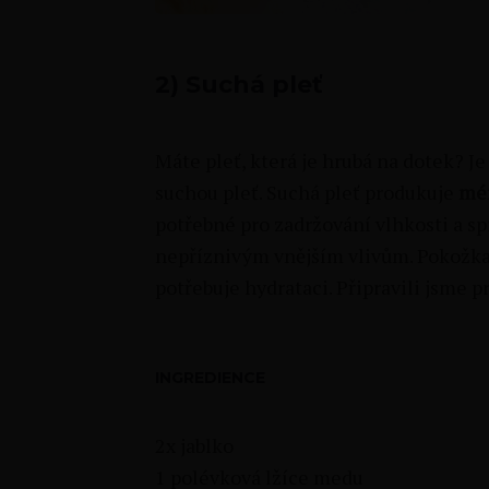
2) Suchá pleť
Máte pleť, která je hrubá na dotek? J
suchou pleť. Suchá pleť produkuje
mén
potřebné pro zadržování vlhkosti a s
nepříznivým vnějším vlivům. Pokožka j
potřebuje hydrataci. Připravili jsme p
INGREDIENCE
2x jablko
1 polévková lžíce medu