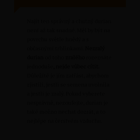
Najít ten správný a chutný durian
není až tak snadné. Měl by být na
povrchu světle hnědý a s
občasnými trhlinkami.
Nezralý
durian
od toho
zralého
rozeznáte
jednoduše
, nejde vůbec cítit.
Důležité je jím zatřást, abychom
zjistili, jestli se semena uvolnila
a jestli je zralý. Pokud vyberete
nesprávně, nezoufejte, durian je
také možno nechat dozrát, a to
nejlépe na čerstvém vzduchu.