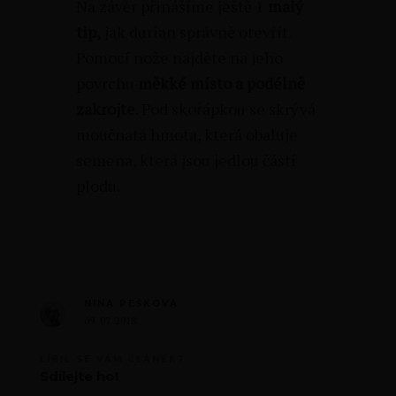
Na závěr přinášíme ještě 1
malý
tip,
jak durian správně otevřít.
Pomocí nože najděte na jeho
povrchu
měkké místo a podélně
zakrojte
. Pod skořápkou se skrývá
moučnatá hmota, která obaluje
semena, která jsou jedlou částí
plodu.
NINA PEŠKOVÁ
09. 07. 2018
LÍBIL SE VÁM ČLÁNEK?
Sdílejte ho!