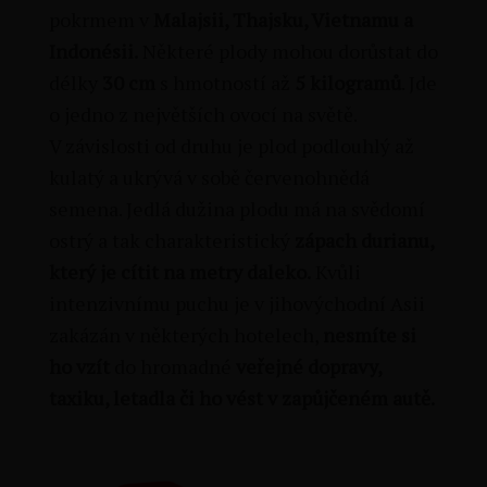
pokrmem v
Malajsii, Thajsku, Vietnamu a
Indonésii.
Některé plody mohou dorůstat do
délky
30 cm
s hmotností až
5 kilogramů
. Jde
o jedno z největších ovocí na světě.
V závislosti od druhu je plod podlouhlý až
kulatý a ukrývá v sobě červenohnědá
semena. Jedlá dužina plodu má na svědomí
ostrý a tak charakteristický
zápach durianu,
který je cítit na metry daleko.
Kvůli
intenzivnímu puchu je v jihovýchodní Asii
zakázán v některých hotelech,
nesmíte si
ho
vzít
do hromadné
veřejné dopravy,
taxiku, letadla či ho vést v zapůjčeném autě.