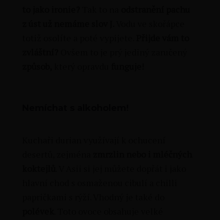
to jako ironie?
Tak to na
odstranění pachu
z úst už nemáme slov
J
.
Vodu ve skořápce
totiž osolíte a poté vypijete.
Přijde vám to
zvláštní?
Ovšem to je prý jediný zaručený
způsob,
který opravdu
funguje!
Nemíchat s alkoholem!
Kuchaři durian využívají k ochucení
desertů, zejména
zmrzlin nebo i mléčných
koktejlů
. V Asii si jej můžete dopřát i jako
hlavní chod s osmaženou cibulí a chilli
papričkami s rýží. Vhodný je také do
polévek
. Toto ovoce obsahuje velké