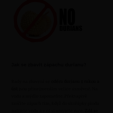
Jak se zbavit zápachu durianu?
Rady na zbavení se
odéru durianu z rukou a
úst
jsou přinejmenším velice úsměvné. Na
vodu a mýdlo zapomeňte. Překvapivě
zničíte zápach tím, když do skořápky plodu
nalijete vodu a v ní si umyjete ruce.
Zdá se