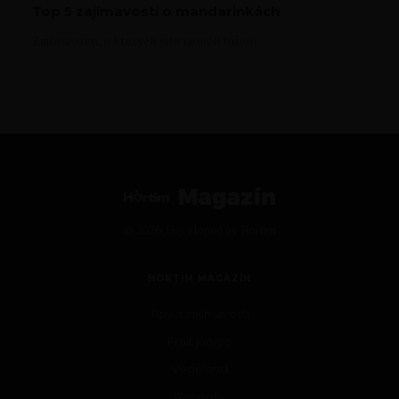
Top 5 zajímavostí o mandarinkách
Zajímavosti, o kterých jste neměli tušení
© 2026. Developed by
Hortim
HORTIM MAGAZÍN
Tipy a zajímavosti
Fruit jungle
Vegeland
Recepty