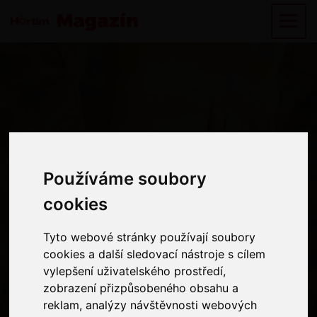
ZAJÍMAVOST
Používáme soubory
Používáme soubory
Zapáchající král,
cookies
cookies
který skvěle
Tyto webové stránky používají soubory
Tyto webové stránky používají soubory
chutná!
cookies a další sledovací nástroje s cílem
cookies a další sledovací nástroje s cílem
vylepšení uživatelského prostředí,
vylepšení uživatelského prostředí,
zobrazení přizpůsobeného obsahu a
zobrazení přizpůsobeného obsahu a
reklam, analýzy návštěvnosti webových
reklam, analýzy návštěvnosti webových
Durian je považovaný v jihovýchodní Asii za