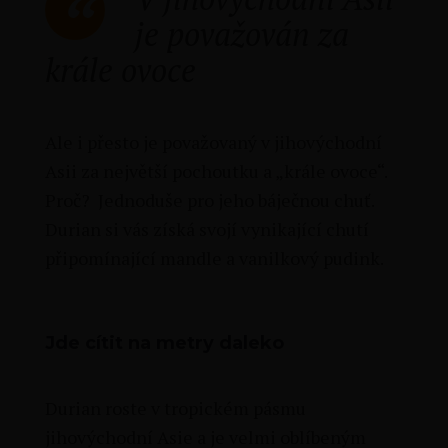
je považován za
krále ovoce
Ale i přesto je považovaný v jihovýchodní
Asii za největší pochoutku a „krále ovoce“.
Proč? Jednoduše pro jeho báječnou chuť.
Durian si vás získá svojí vynikající chutí
připomínající mandle a vanilkový pudink.
Jde cítit na metry daleko
Durian roste v tropickém pásmu
jihovýchodní Asie a je velmi oblíbeným