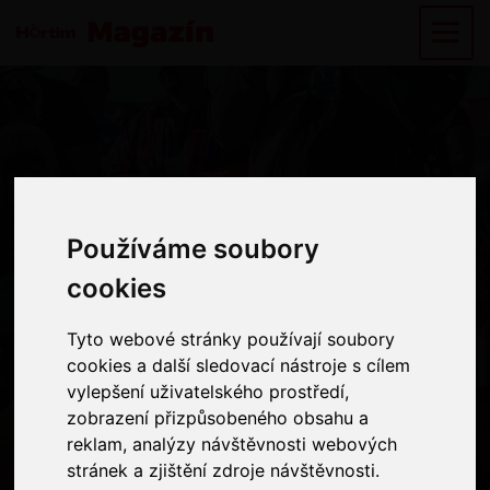
Používáme soubory
Používáme soubory
HORTIM 25
cookies
cookies
Oslava „Hortim
Tyto webové stránky používají soubory
Tyto webové stránky používají soubory
25“ se nám
cookies a další sledovací nástroje s cílem
cookies a další sledovací nástroje s cílem
vylepšení uživatelského prostředí,
vylepšení uživatelského prostředí,
vydařila!
zobrazení přizpůsobeného obsahu a
zobrazení přizpůsobeného obsahu a
reklam, analýzy návštěvnosti webových
reklam, analýzy návštěvnosti webových
stránek a zjištění zdroje návštěvnosti.
stránek a zjištění zdroje návštěvnosti.