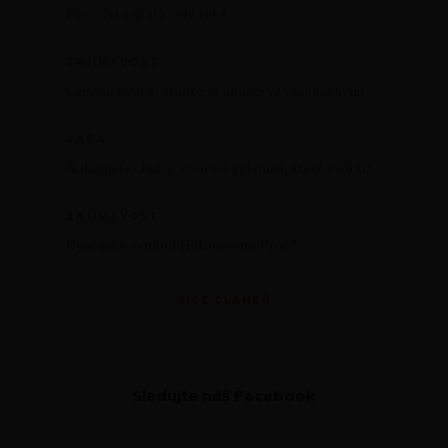
Proč jíst rajčata celý rok?
ZAJÍMAVOST
Carving ovoce: Staňte se umělci ve vaší kuchyni!
RADA
Nakupujte chytře: ovoce a zelenina, které vydrží!
ZAJÍMAVOST
Dýně jako symbol Halloweenu. Proč?
VÍCE ČLÁNKŮ
Sledujte náš Facebook