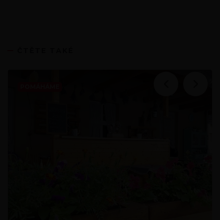
ČTĚTE TAKÉ
POMÁHÁME