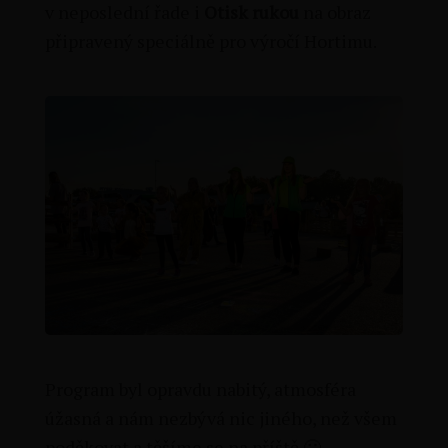
v neposlední řade i
Otisk rukou
na obraz
připravený speciálně pro výročí Hortimu.
Program byl opravdu nabitý, atmosféra
úžasná a nám nezbývá nic jiného, než všem
poděkovat a těšíme se na příště 🙂