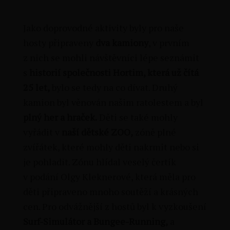
Jako doprovodné aktivity byly pro naše
hosty připraveny
dva kamiony
, v prvním
z nich se mohli návštěvníci lépe seznámit
s
historií společnosti Hortim, která už čítá
25 let,
bylo se tedy na co dívat. Druhý
kamion byl věnován našim ratolestem a byl
plný her a hraček.
Děti se také mohly
vyřádit v
naší dětské ZOO,
zóně plné
zvířátek, které mohly děti nakrmit nebo si
je pohladit. Zónu hlídal veselý čertík
v podání Olgy Kleknerové, která měla pro
děti připraveno mnoho soutěží a krásných
cen. Pro odvážnější z hostů byl k vyzkoušení
Surf-Simulátor a Bungee-Running,
a