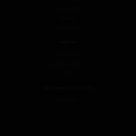
Vegeland
Recepty
Hortim tým
HORTIM
Web Hortim
Kariéra v Hortimu
O nás
ZŮSTAŇME V KONTAKTU
Kontakty