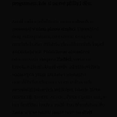
programem, kde si na své přišly i děti.
Areál naší společnosti se na jeden den
proměnil
v zónu plnou atrakcí
. Uprostřed
dění stálo pódium, na kterém se už od
ranních hodin střídalo plno úžasných kapel
a účinkujících. Pohodovou atmosféru
odstartovala skupina
Zadáci
, vodácká
kapela 6 členů, která vedle už zlidovělých
vodáckých písní zahrála i množství
neuvěřitelných cover verzí světových
megahitů takových velikánů, jako je třeba
DEPECHE MODE, AC/DC, PINK FLOID atd., a
to s českými texty s vodáckou tématikou. Po
Zadácích se mohli hosté těšit na
dívčí