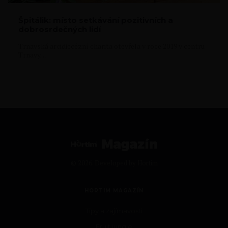
Špitálik: místo setkávání pozitivních a
dobrosrdečných lidí
Trnavská arcidiecézní charita otevřela v roce 2019 v centru
Trnavy…
© 2026. Developed by
Hortim
HORTIM MAGAZÍN
Tipy a zajímavosti
Fruit jungle