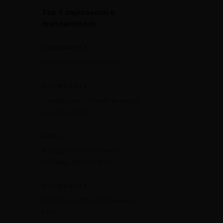
Top 5 zajímavostí o
mandarinkách
ZAJÍMAVOST
Proč jíst rajčata celý rok?
ZAJÍMAVOST
Carving ovoce: Staňte se umělci
ve vaší kuchyni!
RADA
Nakupujte chytře: ovoce a
zelenina, které vydrží!
ZAJÍMAVOST
Dýně jako symbol Halloweenu.
Proč?