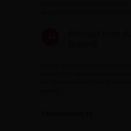
pobočka Brno-Bohunice obědy a také 
na zpestření jejich jídelníčku. Protož
Převzali jsme d
seniorů
Pobočka pro seniory v Brně-Bohunicíc
poskytovatel obědů pro bohunické se
být jídelna uzavřena. Převzali jsme p
seniorů.
Chcipomoct.cz