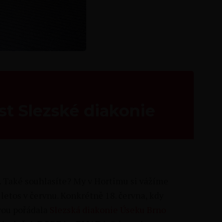
st Slezské diakonie
t. Také souhlasíte? My v Hortimu si vážíme
letos v červnu. Konkrétně 18. června, kdy
rou pořádala
Slezská diakonie Úseku Brno