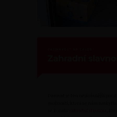
ZAJÍMAVOST NA ZÁVĚR:
Zahradní slavno
Darovat je ten nejkrásnější poci
možnosti, která se nám naskytla 
se konala
zahradní slavnost,
kte