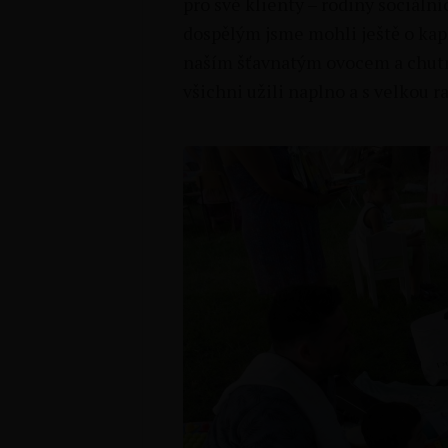
pro své klienty – rodiny sociáln
dospělým jsme mohli ještě o kapk
naším šťavnatým ovocem a chutn
všichni užili naplno a s velkou r