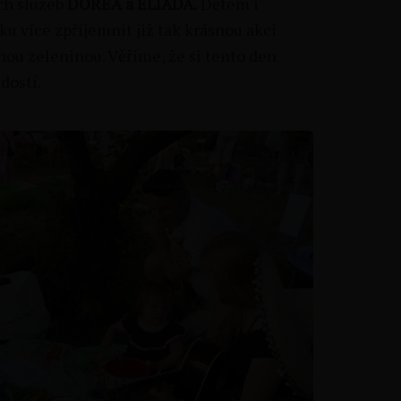
ích služeb
DOREA a ELIADA.
Dětem i
u více zpříjemnit již tak krásnou akci
ou zeleninou. Věříme, že si tento den
adostí.