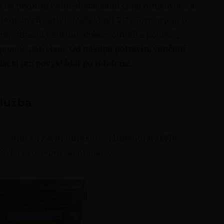
e od prvního týdne dodávkami čerstvého ovoce a
entských aktivit (ACSA) při VUT Brno a jejich
koordinační centrum dobrovolníků a pomoci,
í pomoc potřebují.
Od nákupu potravin, venčení
bu si jen povykládat po telefonu.
služba
avotnická záchranná služba
Jihomoravského
ávku ovoce pro záchranáře.