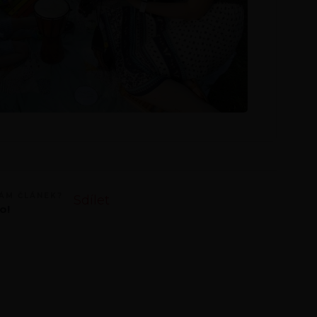
VÁM ČLÁNEK?
Sdílet
o!