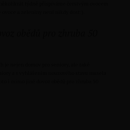
několikrát týdně přispíváme čerstvým ovocem
e ovoce a zeleniny není nikdy dost:).
ovoz obědů pro zhruba 50
h je nejen domov pro seniory, ale také
niory a s vyhlášením nouzového stavu musela
roto i mimo jiné dovoz obědů pro zhruba 50