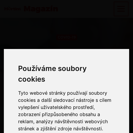
COVID-19
Během
pandemického
Používáme soubory
Používáme soubory
cookies
cookies
období podporuje
Tyto webové stránky používají soubory
Tyto webové stránky používají soubory
společnost
cookies a další sledovací nástroje s cílem
cookies a další sledovací nástroje s cílem
vylepšení uživatelského prostředí,
vylepšení uživatelského prostředí,
Hortim několik
zobrazení přizpůsobeného obsahu a
zobrazení přizpůsobeného obsahu a
reklam, analýzy návštěvnosti webových
reklam, analýzy návštěvnosti webových
organizací a
stránek a zjištění zdroje návštěvnosti.
stránek a zjištění zdroje návštěvnosti.