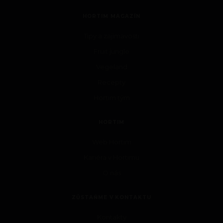
HORTIM MAGAZÍN
Tipy a zajímavosti
Fruit jungle
Vegeland
Recepty
Hortim tým
HORTIM
Web Hortim
Kariéra v Hortimu
O nás
ZŮSTAŇME V KONTAKTU
Kontakty