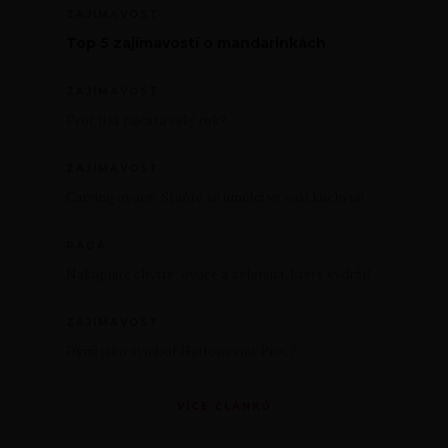
ZAJÍMAVOST
Top 5 zajímavostí o mandarinkách
ZAJÍMAVOST
Proč jíst rajčata celý rok?
ZAJÍMAVOST
Carving ovoce: Staňte se umělci ve vaší kuchyni!
RADA
Nakupujte chytře: ovoce a zelenina, které vydrží!
ZAJÍMAVOST
Dýně jako symbol Halloweenu. Proč?
VÍCE ČLÁNKŮ