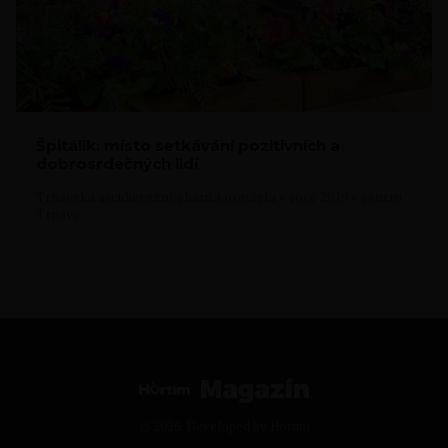
Špitálik: místo setkávání pozitivních a
dobrosrdečných lidí
Trnavská arcidiecézní charita otevřela v roce 2019 v centru
Trnavy…
© 2026. Developed by
Hortim