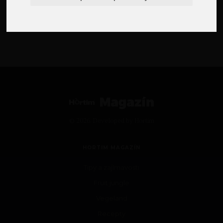
7 zajímavostí o chilli papričkách
© 2026. Developed by
Hortim
HORTIM MAGAZÍN
Tipy a zajímavosti
Fruit jungle
Vegeland
Recepty