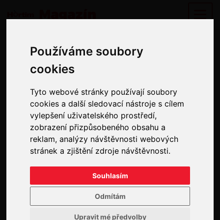
Kuriozity
Používáme soubory
Používáme soubory
cookies
cookies
Tyto webové stránky používají soubory
Tyto webové stránky používají soubory
cookies a další sledovací nástroje s cílem
cookies a další sledovací nástroje s cílem
ZAJÍMAVOST
vylepšení uživatelského prostředí,
vylepšení uživatelského prostředí,
zobrazení přizpůsobeného obsahu a
zobrazení přizpůsobeného obsahu a
reklam, analýzy návštěvnosti webových
reklam, analýzy návštěvnosti webových
stránek a zjištění zdroje návštěvnosti.
stránek a zjištění zdroje návštěvnosti.
Souhlasím
Souhlasím
Odmítám
Odmítám
Chilli papričky: Pálivost vyšší
než pepřový sprej!
Upravit mé předvolby
Upravit mé předvolby